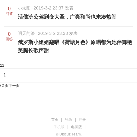
小太阳
2019-3-2 23:37 发表
0
回答
活佛济公驾到变大圣，广亮和尚也来凑热闹
明天的浪
2019-3-2 23:33 发表
0
回答
俄罗斯小姐姐翻唱《荷塘月色》原唱都为她伴舞艳
美腿长歌声甜
1
2
/ 2 页
下一页
首页
|
登录
|
注册
手机版
|
电脑版
|
© Discuz Team.