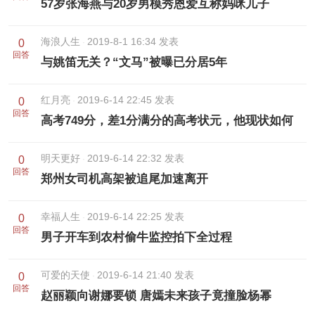
57岁张海燕与20岁男模秀恩爱互称妈咪儿子
海浪人生
2019-8-1 16:34 发表
0
回答
与姚笛无关？“文马”被曝已分居5年
红月亮
2019-6-14 22:45 发表
0
回答
高考749分，差1分满分的高考状元，他现状如何
明天更好
2019-6-14 22:32 发表
0
回答
郑州女司机高架被追尾加速离开
幸福人生
2019-6-14 22:25 发表
0
回答
男子开车到农村偷牛监控拍下全过程
可爱的天使
2019-6-14 21:40 发表
0
回答
赵丽颖向谢娜要锁 唐嫣未来孩子竟撞脸杨幂