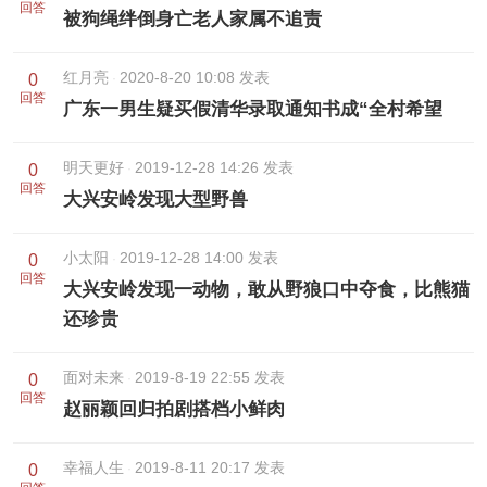
回答
被狗绳绊倒身亡老人家属不追责
红月亮
2020-8-20 10:08 发表
0
回答
广东一男生疑买假清华录取通知书成“全村希望
明天更好
2019-12-28 14:26 发表
0
回答
大兴安岭发现大型野兽
小太阳
2019-12-28 14:00 发表
0
回答
大兴安岭发现一动物，敢从野狼口中夺食，比熊猫
还珍贵
面对未来
2019-8-19 22:55 发表
0
回答
赵丽颖回归拍剧搭档小鲜肉
幸福人生
2019-8-11 20:17 发表
0