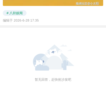
# 八卦娱闻
编辑于 2026-6-28 17:35
暂无回答，赶快抢沙发吧