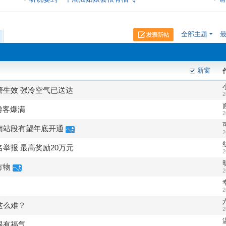
物
全部主题
新窗
生效 强冷空气已送达
2
游客爆满
2
南站段有望年底开通
2
举报 最高奖励20万元
2
方物
2
2
这么难？
2
很有福气