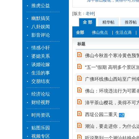
漳平茶山樱花，美得不可方
推虎公益
[版主：
老钟
]
幽默搞笑
全 部
精华帖
推荐帖
八卦娱闻
全部
佛山焦点
|
生活点滴
|
影音评论
标题
情感小轩
佛山今秋首个寒冷黄色预警
婆媳关系
谈婚论嫁
“五一”假期 高明多个景区
生活的事
广佛环线佛山西站至广州
交朋结友
佛山：环境违法行为可匿名
经济论坛
财经视野
漳平茶山樱花，美得不可
西堤公园二重天
时尚资讯
潮汕，要走进你，为什么
贴图乐园
视频专区
听说娶到一个潮汕姑娘会