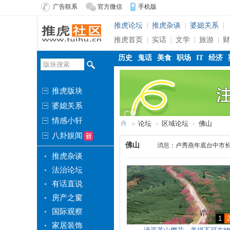
广告联系
官方微信
手机版
推虎论坛
推虎杂谈
婆媳关系
推虎首页
实话
文学
旅游
财
历史
鬼话
美食
职场
IT
经济
推虎版块
婆媳关系
广告
情感小轩
»
论坛
›
区域论坛
›
佛山
八卦娱闻
推
佛山
消息：
卢秀燕年底台中市长
虎
推虎杂谈
社
法治论坛
区
有话直说
房产之窗
国际观察
1
家居装饰