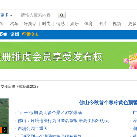
更多
经
汽车
冷笑话
时尚
情感
娱乐
体育
图片
视频
更多
婆媳
谈婚
征婚交友
交棒后将正式备战2028
佛山今秋首个寒冷黄色预警
“五一”假期 高明多个景区游客爆满
广
佛山：环境违法行为可匿名举报 最高奖励20万元
漳
西堤公园二重天
潮
2
3
听说娶到一个潮汕姑娘会很有福气
请