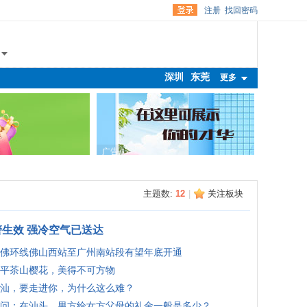
注册
找回密码
深圳
东莞
更多
广告
主题数:
12
|
关注板块
生效 强冷空气已送达
佛环线佛山西站至广州南站段有望年底开通
平茶山樱花，美得不可方物
汕，要走进你，为什么这么难？
问：在汕头，男方给女方父母的礼金一般是多少？